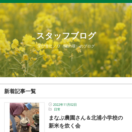
スタッフブログ
学び舎ヒノワ（陽の環）のブログ
新着記事一覧
2022年11月02日
日常
まなぶ農園さん＆北浦小学校の
新米を炊く会