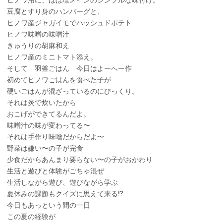
豆腐とすり身のハンバーグと、
ヒノワ産ジャガイモでハッシュドポテト
ヒノワ味噌の味噌汁
きゅうりの胡麻和え
ヒノワ産のミニトマト添え。
そして 羽釜ごはん 今日はよーへー作
初めてヒノワごはんを食べた子が
硬いごはんが混ざっているのにびっくり。
それは炎で炊いたから
おこげができてるんだよ。
味噌汁の味が変わってる〜
それは手作り味噌だからだよ〜
野菜は嫌い〜の子が完食
少食だからあんまり要らない〜の子がおかわり
生活と遊びと体験がごちゃ混ぜ
生活しながら遊び、遊びながら学ぶ
夏休みの課題もクイズに思えて来る
⁉︎
今日もあっという間の一日
この夏の経験が