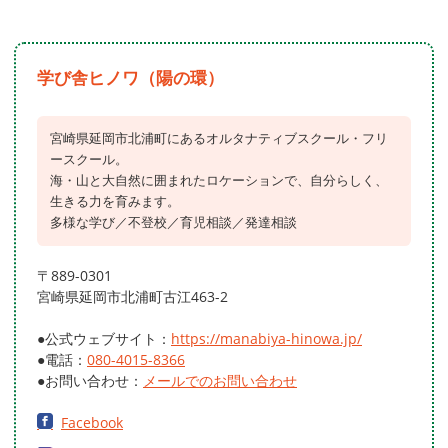
学び舎ヒノワ（陽の環）
宮崎県延岡市北浦町にあるオルタナティブスクール・フリ
ースクール。
海・山と大自然に囲まれたロケーションで、自分らしく、
生きる力を育みます。
多様な学び／不登校／育児相談／発達相談
〒889-0301
宮崎県延岡市北浦町古江463-2
●公式ウェブサイト：
https://manabiya-hinowa.jp/
●電話：
080-4015-8366
●お問い合わせ：
メールでのお問い合わせ
Facebook