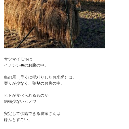
サツマイモ🍠は
イノシシ🐗のお腹の中。
亀の尾（早くに稲刈りしたお米🌾）は、
実りが少なく、鶏🐓のお腹の中。
ヒトが食べられるものが
結構少ないヒノワ
安定して供給できる農家さんは
ほんとすごい。