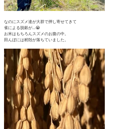
なのにスズメ達が大群で押し寄せてきて
雀による脱穀が…😭
お米はもちろんスズメのお腹の中。
田んぼには籾殻が落ちていました。