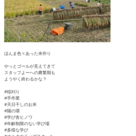
ほんま色々あった米作り
やっとゴールが見えてきて
スタッフよーへの農繁期も
ようやく終わるかな？
#稲刈り
#手作業
#天日干しのお米
#陽の環
#学び舎ヒノワ
#年齢制限のない学び場
#多様な学び